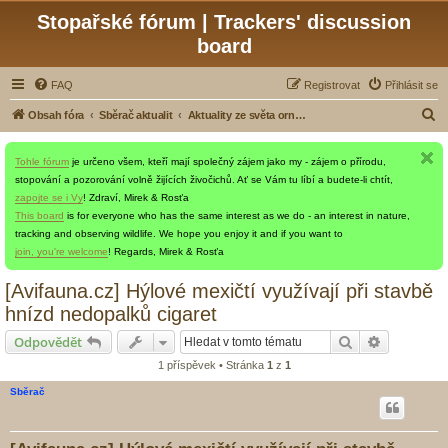
Stopařské fórum | Trackers' discussion
board
FAQ
Registrovat
Přihlásit se
H
Obsah fóra
Sběrač aktualit
Aktuality ze světa ornitologie a ochrany přírody
l
Tohle fórum
je určeno všem, kteří mají společný zájem jako my - zájem o přírodu,
e
stopování a pozorování volně žijících živočichů. Ať se Vám tu líbí a budete-li chtít,
d
zapojte se i Vy
! Zdraví, Mirek & Rosťa
a
This board
is for everyone who has the same interest as we do - an interest in nature,
tracking and observing wildlife. We hope you enjoy it and if you want to
t
join, you're welcome
! Regards, Mirek & Rosťa
[Avifauna.cz] Hýlové mexičtí využívají při stavbě
hnízd nedopalků cigaret
Hledat
Pokročilé 
Odpovědět
1 příspěvek • Stránka
1
z
1
Sběrač