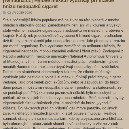
[Avifauna.cz] Hýlové mexičtí využívají při stavbě
hnízd nedopalků cigaret
P
02 bře 2020 20:02
ř
í
Stále početnější lidská populace má na život na této planetě v mnoha
s
ohledech obrovský dopad. Zanedbatelný není ani vliv kouření a výskyt
p
ě
stále většího množství cigaretových nedopalků ve městech i v otevřené
v
krajině. Každý rok je celosvětově vyrobeno 6 trilionů cigaret a odhadem
e
k
dvě třetiny z nich skončí jako nedopalky na zemi, kde představují hrozbu
pro menší organismy. Dva výzkumy zaměřené na avifaunu ukázaly, že
cigaretové nedopalky mohou zásadně ovlivnit i život ptáků. Zoologové z
Národní autonomní mexické univerzity (National Autonomous University
of Mexico) si všimli, že ve městech hnízdící ptáci, především hýlové
mexičtí(Haemorhous mexicanus)využívají nedopalky při stavbě hnízd.
Dali si tuto skutečnost dohromady s faktem, že nikotin může být
využíván jako pesticid a položili si otázku: „Sbírají ptáci zbytky cigaret
vědomě, jako prostředek proti škůdcům, nebo je zabudování do hnízd
dáno pouze množstvím nedopalků v daném prostředí a skutečnosti, že
se podobají peří?“ Výzkumníci pozorovali několik hýlů mexických a
počkali, až se v jejich hnízdech vyklubou mláďata. Poté nahradili zbytky
cigaretových filtrů v hnízdech plstí a následně do hnízd „vysadili“
klíšťata. Do některých ptačích příbytků dali mrtvé parazity, do jiných
živé, v některých hnízdech přidání klíšťat pouze simulovali. Reakce
samiček starajících se o mláďata tam, kde byla vysazena živá klíšťata,
byla ohromující – ptáci začali shánět nové nedopalky a vlákna z nich
strkali do hnízda. Bylo tak prokázáno, že ptáci vědomě používají vlákna