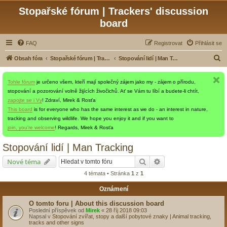
Stopařské fórum | Trackers' discussion
board
FAQ
Registrovat
Přihlásit se
H
Obsah fóra
Stopařské fórum | Trackers' discussion board
Stopování lidí | Man Tracking
l
Tohle fórum
je určeno všem, kteří mají společný zájem jako my - zájem o přírodu,
e
stopování a pozorování volně žijících živočichů. Ať se Vám tu líbí a budete-li chtít,
d
zapojte se i Vy
! Zdraví, Mirek & Rosťa
a
This board
is for everyone who has the same interest as we do - an interest in nature,
tracking and observing wildlife. We hope you enjoy it and if you want to
t
join, you're welcome
! Regards, Mirek & Rosťa
Stopování lidí | Man Tracking
Hledat
Pokročilé hledání
Nové téma
4 témata • Stránka
1
z
1
Oznámení
O tomto foru | About this discussion board
Poslední příspěvek od
Mirek
«
28 říj 2018 09:03
Napsal v
Stopování zvířat, stopy a další pobytové znaky | Animal tracking,
tracks and other signs