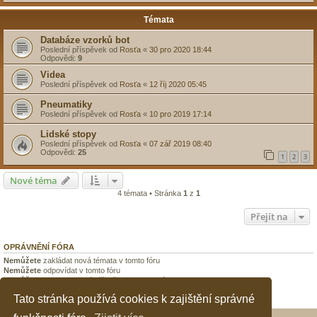
Témata
Databáze vzorků bot
Poslední příspěvek od
Rosťa
«
30 pro 2020 18:44
Odpovědi:
9
Videa
Poslední příspěvek od
Rosťa
«
12 říj 2020 05:45
Pneumatiky
Poslední příspěvek od
Rosťa
«
10 pro 2019 17:14
Lidské stopy
Poslední příspěvek od
Rosťa
«
07 zář 2019 08:40
Odpovědi:
25
1
2
3
Nové téma
4 témata • Stránka
1
z
1
Přejít na
OPRÁVNĚNÍ FÓRA
Nemůžete
zakládat nová témata v tomto fóru
Nemůžete
odpovídat v tomto fóru
Nemůžete
upravovat své příspěvky v tomto fóru
Nemůžete
mazat své příspěvky v tomto fóru
Tato stránka používá cookies k zajištění správné
Nemůžete
přikládat soubory v tomto fóru