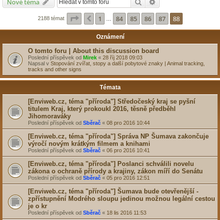
Hledat
Pokročilé hledání
Nové téma
Stránka
88
z
88
1
84
85
86
87
88
Předchozí
2188 témat
…
Oznámení
O tomto foru | About this discussion board
Poslední příspěvek od
Mirek
«
28 říj 2018 09:03
Napsal v
Stopování zvířat, stopy a další pobytové znaky | Animal tracking,
tracks and other signs
Témata
[Enviweb.cz, téma "příroda"] Středočeský kraj se pyšní
titulem Kraj, který prokoukl 2016, těsně předběhl
Jihomoraváky
Poslední příspěvek od
Sběrač
«
08 pro 2016 10:44
[Enviweb.cz, téma "příroda"] Správa NP Šumava zakončuje
výročí novým krátkým filmem a knihami
Poslední příspěvek od
Sběrač
«
06 pro 2016 10:41
[Enviweb.cz, téma "příroda"] Poslanci schválili novelu
zákona o ochraně přírody a krajiny, zákon míří do Senátu
Poslední příspěvek od
Sběrač
«
05 pro 2016 12:51
[Enviweb.cz, téma "příroda"] Šumava bude otevřenější -
zpřístupnění Modrého sloupu jedinou možnou legální cestou
je o kr
Poslední příspěvek od
Sběrač
«
18 lis 2016 11:53