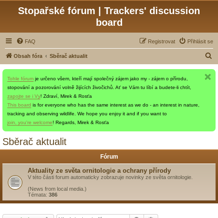
Stopařské fórum | Trackers' discussion
board
FAQ
Registrovat
Přihlásit se
H
Obsah fóra
Sběrač aktualit
l
Tohle fórum
je určeno všem, kteří mají společný zájem jako my - zájem o přírodu,
e
stopování a pozorování volně žijících živočichů. Ať se Vám tu líbí a budete-li chtít,
d
zapojte se i Vy
! Zdraví, Mirek & Rosťa
a
This board
is for everyone who has the same interest as we do - an interest in nature,
tracking and observing wildlife. We hope you enjoy it and if you want to
t
join, you're welcome
! Regards, Mirek & Rosťa
Sběrač aktualit
Fórum
Aktuality ze světa ornitologie a ochrany přírody
V této části forum automaticky zobrazuje novinky ze světa ornitologie.
(News from local media.)
Témata:
386