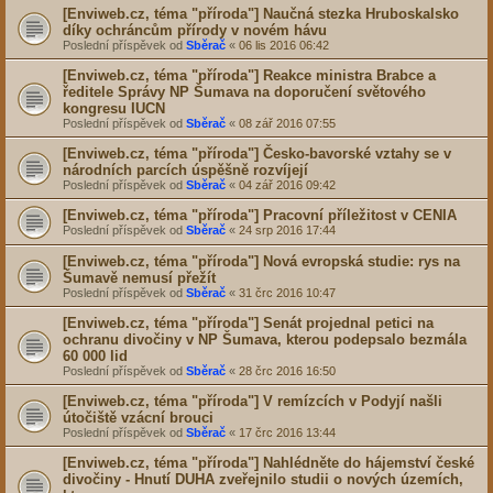
[Enviweb.cz, téma "příroda"] Naučná stezka Hruboskalsko
díky ochráncům přírody v novém hávu
Poslední příspěvek od
Sběrač
«
06 lis 2016 06:42
[Enviweb.cz, téma "příroda"] Reakce ministra Brabce a
ředitele Správy NP Šumava na doporučení světového
kongresu IUCN
Poslední příspěvek od
Sběrač
«
08 zář 2016 07:55
[Enviweb.cz, téma "příroda"] Česko-bavorské vztahy se v
národních parcích úspěšně rozvíjejí
Poslední příspěvek od
Sběrač
«
04 zář 2016 09:42
[Enviweb.cz, téma "příroda"] Pracovní příležitost v CENIA
Poslední příspěvek od
Sběrač
«
24 srp 2016 17:44
[Enviweb.cz, téma "příroda"] Nová evropská studie: rys na
Šumavě nemusí přežít
Poslední příspěvek od
Sběrač
«
31 črc 2016 10:47
[Enviweb.cz, téma "příroda"] Senát projednal petici na
ochranu divočiny v NP Šumava, kterou podepsalo bezmála
60 000 lid
Poslední příspěvek od
Sběrač
«
28 črc 2016 16:50
[Enviweb.cz, téma "příroda"] V remízcích v Podyjí našli
útočiště vzácní brouci
Poslední příspěvek od
Sběrač
«
17 črc 2016 13:44
[Enviweb.cz, téma "příroda"] Nahlédněte do hájemství české
divočiny - Hnutí DUHA zveřejnilo studii o nových územích,