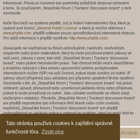
informovali. Přesto je rozumné tyto podmínky průběžně sledovat vzhledem
k tomu, že používáním „Stopařské fórum | Trackers' discussion board“ s nimi
souhlasíte.
Naše fóra beží na systému phpBB, což je řešení internetového fóra, které je
vydané pod licencí „
General Public License
“ a které je možno stáhnout z
www.phpbb.com
. phpBB software pouze zprostředkovává internetové diskuze.
Pro další informace o phpBB navštivte:
http://www.phpbb.com/
.
Zavazujete se nepřispívat na fórum pohoršujícím, hanlivým, nevhodným,
vulgárním nebo jiným materiálem, který by mohl porušovat platné zákony ve
vaší zemi, zákony v zemi, kde sídlí „Stopařské fórum | Trackers' discussion
board“, nebo platné mezinárodní právo. Tato činnost může vést k okamžitému
a trvalému vykázání z fóra a/nebo upozornění vašeho poskytovatele
internetových služeb (ISP) na vaši činnost, pokud bude uznáno za nutné. IP
adresy všech příspěvků jsou ukládány pro případné uplatnění těchto opatření.
Souhlasíte s tím, že „Stopařské fórum | Trackers' discussion board“ má právo
odstranit, upravit, přesunout nebo uzamknout jakékoliv téma nebo příspěvek,
pokud to bude považovat za nutné. Jako uživatel souhlasíte se všemi údaji
uloženými v databázi. Přestože „Stopařské fórum | Trackers' discussion board“
ani phpBB neposkytne tyto informace třetí straně nebo cizím osobám,
nepřebírá „Stopařské fórum | Trackers' discussion board“ ani phpBB
zodpovědnost za jakýkoliv pokus o vniknutí do systému, který by mohl vést ke
kompromitaci těchto dat.
Tato stránka používá cookies k zajištění správné
funkčnosti fóra.
Zjistit více
Obsah fóra
Všechny časy jsou v
UTC+02:00