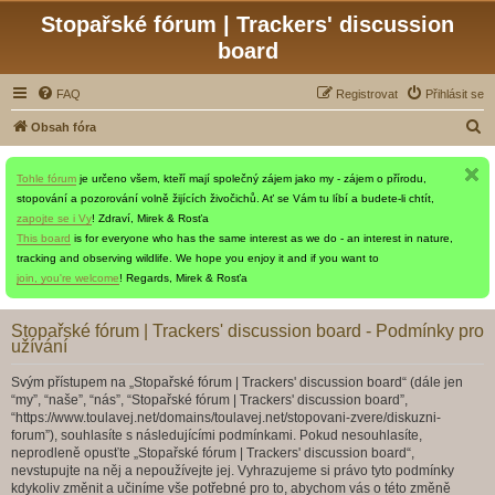
Stopařské fórum | Trackers' discussion
board
FAQ
Registrovat
Přihlásit se
H
Obsah fóra
l
Tohle fórum
je určeno všem, kteří mají společný zájem jako my - zájem o přírodu,
e
stopování a pozorování volně žijících živočichů. Ať se Vám tu líbí a budete-li chtít,
d
zapojte se i Vy
! Zdraví, Mirek & Rosťa
a
This board
is for everyone who has the same interest as we do - an interest in nature,
tracking and observing wildlife. We hope you enjoy it and if you want to
t
join, you're welcome
! Regards, Mirek & Rosťa
Stopařské fórum | Trackers' discussion board - Podmínky pro
užívání
Svým přístupem na „Stopařské fórum | Trackers' discussion board“ (dále jen
“my”, “naše”, “nás”, “Stopařské fórum | Trackers' discussion board”,
“https://www.toulavej.net/domains/toulavej.net/stopovani-zvere/diskuzni-
forum”), souhlasíte s následujícími podmínkami. Pokud nesouhlasíte,
neprodleně opusťte „Stopařské fórum | Trackers' discussion board“,
nevstupujte na něj a nepoužívejte jej. Vyhrazujeme si právo tyto podmínky
kdykoliv změnit a učiníme vše potřebné pro to, abychom vás o této změně