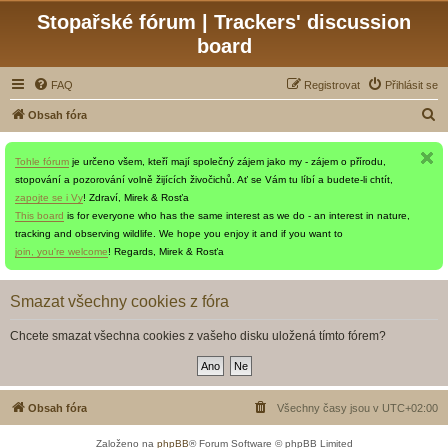
Stopařské fórum | Trackers' discussion
board
FAQ
Registrovat
Přihlásit se
H
Obsah fóra
l
Tohle fórum
je určeno všem, kteří mají společný zájem jako my - zájem o přírodu,
e
stopování a pozorování volně žijících živočichů. Ať se Vám tu líbí a budete-li chtít,
d
zapojte se i Vy
! Zdraví, Mirek & Rosťa
a
This board
is for everyone who has the same interest as we do - an interest in nature,
tracking and observing wildlife. We hope you enjoy it and if you want to
t
join, you're welcome
! Regards, Mirek & Rosťa
Smazat všechny cookies z fóra
Chcete smazat všechna cookies z vašeho disku uložená tímto fórem?
Obsah fóra
Všechny časy jsou v
UTC+02:00
Založeno na
phpBB
® Forum Software © phpBB Limited