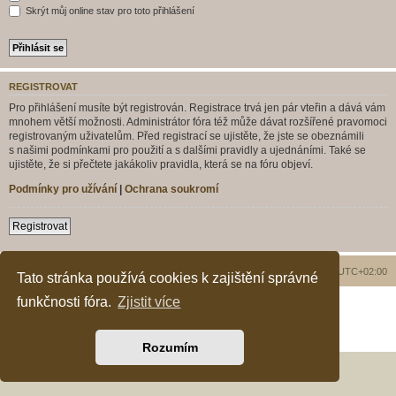
Skrýt můj online stav pro toto přihlášení
REGISTROVAT
Pro přihlášení musíte být registrován. Registrace trvá jen pár vteřin a dává vám
mnohem větší možnosti. Administrátor fóra též může dávat rozšířené pravomoci
registrovaným uživatelům. Před registrací se ujistěte, že jste se obeznámili
s našimi podmínkami pro použití a s dalšími pravidly a ujednáními. Také se
ujistěte, že si přečtete jakákoliv pravidla, která se na fóru objeví.
Podmínky pro užívání
|
Ochrana soukromí
Registrovat
Obsah fóra
Všechny časy jsou v
UTC+02:00
Tato stránka používá cookies k zajištění správné
funkčnosti fóra.
Zjistit více
Založeno na
phpBB
® Forum Software © phpBB Limited
Český překlad –
phpBB.cz
PRIVACY_LINK
|
TERMS_LINK
Rozumím