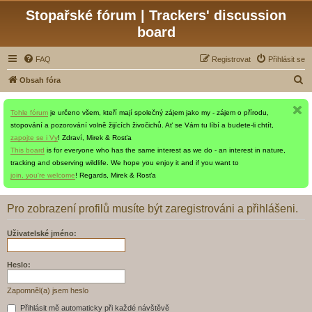
Stopařské fórum | Trackers' discussion
board
FAQ
Registrovat
Přihlásit se
H
Obsah fóra
l
Tohle fórum
je určeno všem, kteří mají společný zájem jako my - zájem o přírodu,
e
stopování a pozorování volně žijících živočichů. Ať se Vám tu líbí a budete-li chtít,
d
zapojte se i Vy
! Zdraví, Mirek & Rosťa
a
This board
is for everyone who has the same interest as we do - an interest in nature,
tracking and observing wildlife. We hope you enjoy it and if you want to
t
join, you're welcome
! Regards, Mirek & Rosťa
Pro zobrazení profilů musíte být zaregistrováni a přihlášeni.
Uživatelské jméno:
Heslo:
Zapomněl(a) jsem heslo
Přihlásit mě automaticky při každé návštěvě