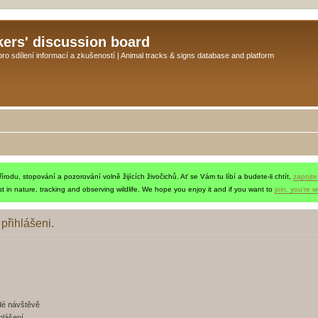
kers' discussion board
o sdílení informací a zkušeností | Animal tracks & signs database and platform
rodu, stopování a pozorování volně žijících živočichů. Ať se Vám tu líbí a budete-li chtít,
zapojte
t in nature, tracking and observing wildlife. We hope you enjoy it and if you want to
join, you're 
 přihlášeni.
ždé návštěvě
hlášení