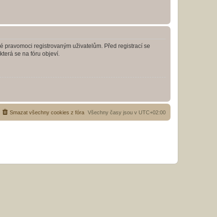
né pravomoci registrovaným uživatelům. Před registrací se
která se na fóru objeví.
Smazat všechny cookies z fóra
Všechny časy jsou v
UTC+02:00