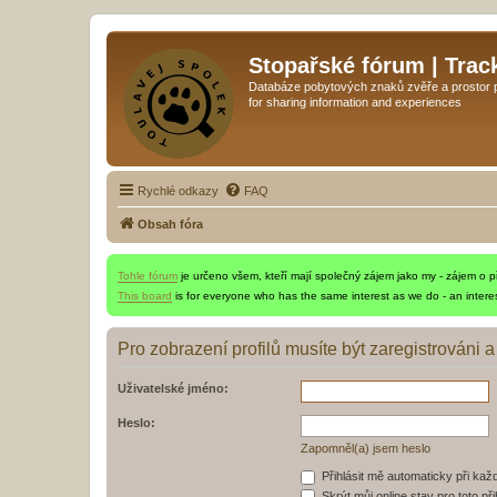
Stopařské fórum | Trac
Databáze pobytových znaků zvěře a prostor pr
for sharing information and experiences
Rychlé odkazy
FAQ
Obsah fóra
Tohle fórum
je určeno všem, kteří mají společný zájem jako my - zájem o pří
This board
is for everyone who has the same interest as we do - an interes
Pro zobrazení profilů musíte být zaregistrováni a
Uživatelské jméno:
Heslo:
Zapomněl(a) jsem heslo
Přihlásit mě automaticky při ka
Skrýt můj online stav pro toto při