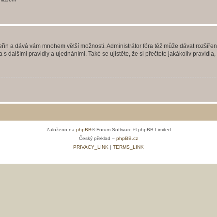
 vteřin a dává vám mnohem větší možnosti. Administrátor fóra též může dávat rozšíře
 s dalšími pravidly a ujednáními. Také se ujistěte, že si přečtete jakákoliv pravidla, 
Založeno na
phpBB
® Forum Software © phpBB Limited
Český překlad –
phpBB.cz
PRIVACY_LINK
|
TERMS_LINK