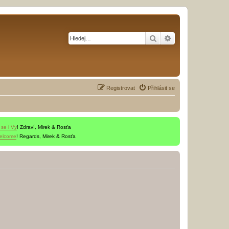
Hledat
Pokročilé hledání
Registrovat
Přihlásit se
 se i Vy
! Zdraví, Mirek & Rosťa
welcome
! Regards, Mirek & Rosťa