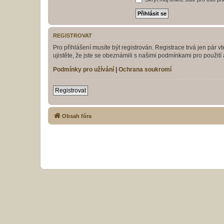
REGISTROVAT
Pro přihlášení musíte být registrován. Registrace trvá jen pár
ujistěte, že jste se obeznámili s našimi podmínkami pro použití a
Podmínky pro užívání
|
Ochrana soukromí
Registrovat
Obsah fóra